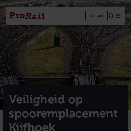
Navigatie
Homepage
Menu
Contact
ProRail
Veiligheid op
spooremplacement
Kijfhoek