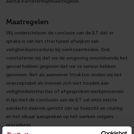
aantal kortetermijnmaatregelen.
Maatregelen
Wij onderschrijven de conclusie van de ILT dat er
sprake is van het structureel afwijken van
veiligheidsprocedures bij werkzaamheden. Ook
constateren wij dat we de omgeving onvoldoende het
gevoel hebben gegeven dat we ze serieus hebben
genomen. Net als aannemer Strukton vinden wij het
onacceptabel als mensen zich niet houden aan
veiligheidsinstructies of afgesproken werkprocessen.
In lijn met de conclusies van de ILT zal onze eerste
aandacht daarom gericht zijn op toezicht en sturing
en het elkaar aanspreken op het werken volgens
procedures.