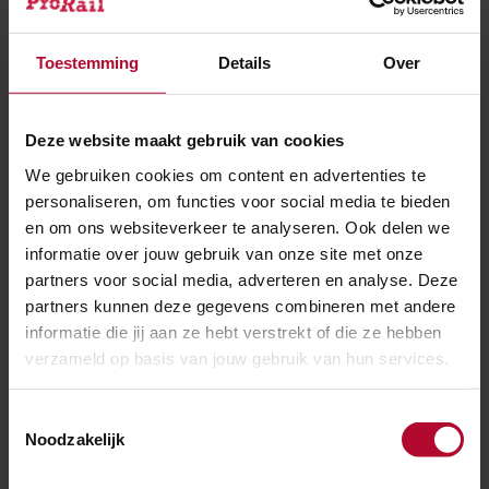
Inspecties en extra personeel
Toestemming
Details
Over
Concreet hebben we ook op de Verkeersleidingspost
al verschillende maatregelen genomen. Daar voeren
Deze website maakt gebruik van cookies
we een dagelijkse veiligheidsdagstart in, waarbij we
We gebruiken cookies om content en advertenties te
de werkzaamheden van die dag vooraf toetsen aan
personaliseren, om functies voor social media te bieden
de veiligheidsprocedures. Een tweede maatregel is dat
en om ons websiteverkeer te analyseren. Ook delen we
we onverwachtse veiligheidsinspecties uitvoeren.
informatie over jouw gebruik van onze site met onze
partners voor social media, adverteren en analyse. Deze
Manager Kijfhoek
partners kunnen deze gegevens combineren met andere
informatie die jij aan ze hebt verstrekt of die ze hebben
Ook stellen wij een integraal manager Kijfhoek aan,
verzameld op basis van jouw gebruik van hun services.
die eindverantwoordelijk is voor de veilige
bedrijfsvoering van het goederenemplacement. De
Toestemmingsselectie
Noodzakelijk
verantwoordelijkheid van de manager Kijfhoek
bestaat daarnaast uit het uitvoeren van de