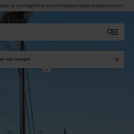
den & storingen
Vacatures
Veelgestelde vragen
Contact
Menu
oor van morgen
Bericht
sluiten
Met de campagne 'Voor 't spoor naar morgen' laten 
we zien wat er vandaag gebeurt en wat dat - 
figuurlijk gezien - morgen oplevert.
Lees meer