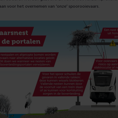
an voor het overnemen van ‘onze’ spoorooievaars.