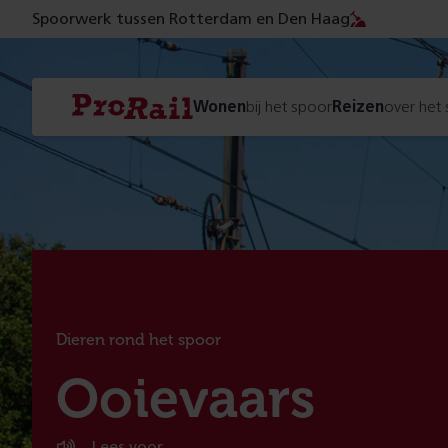
Spoorwerk tussen Rotterdam en Den Haag
Navigatie
Homepage
Wonen
bij het spoor
Reizen
over het
ProRail
Dieren rond het spoor
:
Ooievaars
Lees voor