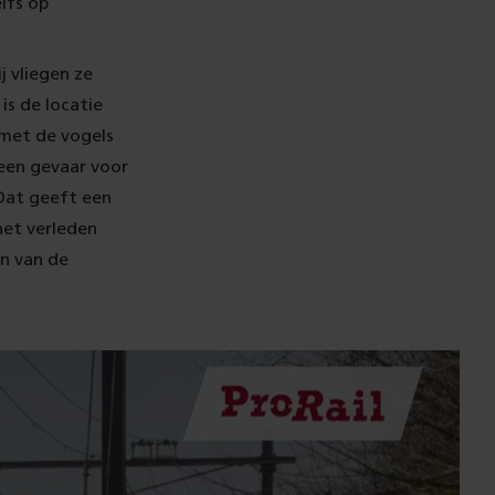
lfs op
j vliegen ze
is de locatie
 met de vogels
 een gevaar voor
 Dat geeft een
het verleden
n van de