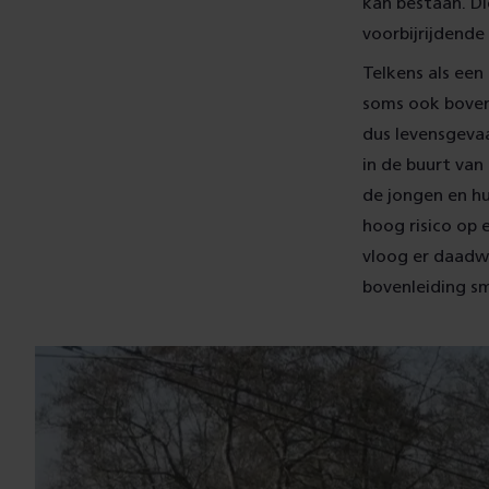
kan bestaan. Di
voorbijrijdende
Telkens als een 
soms ook boven 
dus levensgevaa
in de buurt van
de jongen en hu
hoog risico op 
vloog er daadw
bovenleiding sm