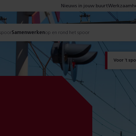
Nieuws in jouw buurt
Werkzaamhe
 spoor
Samenwerken
op en rond het spoor
Voor 't sp