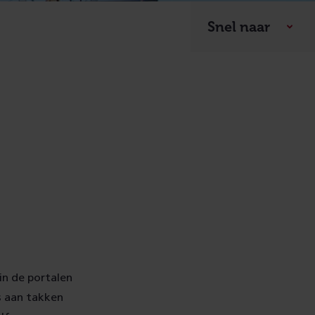
Snel naar
in de portalen
s aan takken