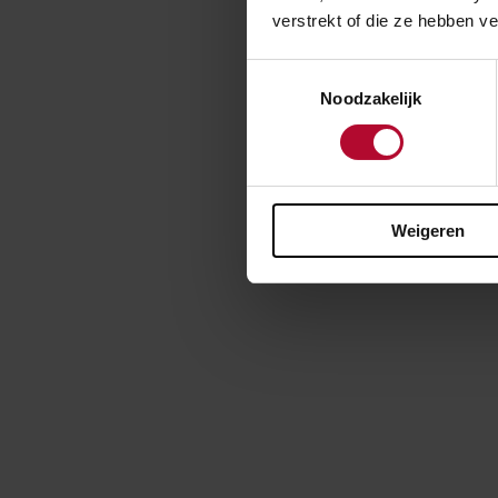
verstrekt of die ze hebben v
goed met de ooi
niet altijd op 
Toestemmingsselectie
Noodzakelijk
Weigeren