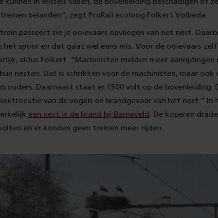
e kunnen in wissels vallen, de bovenleiding beschadigen of ze
 treinen belanden”, zegt ProRail ecoloog Folkert Volbeda.
trein passeert zie je ooievaars opvliegen van het nest. Daarbi
het spoor en dat gaat wel eens mis. Voor de ooievaars zelf 
rlijk, aldus Folkert. “Machinisten melden meer aanrijdingen
 hun nesten. Dat is schrikken voor de machinisten, maar ook
n ouders. Daarnaast staat er 1500 volt op de bovenleiding.
elektrocutie van de vogels en brandgevaar van het nest.” In 
erkelijk
een nest in de brand bij Barneveld
. De koperen drade
olten en er konden geen treinen meer rijden.