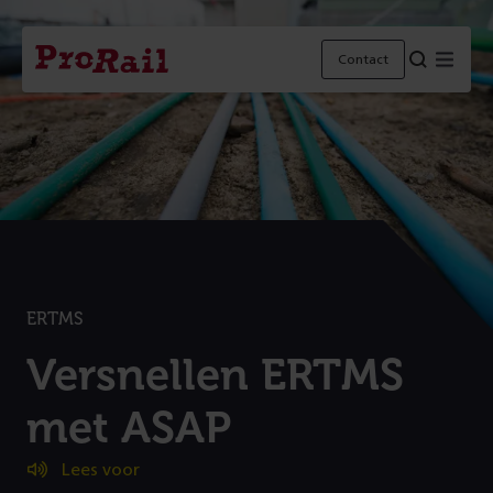
Navigatie
Homepage
Menu
Contact
ProRail
ERTMS
:
Versnellen ERTMS
met ASAP
Lees voor