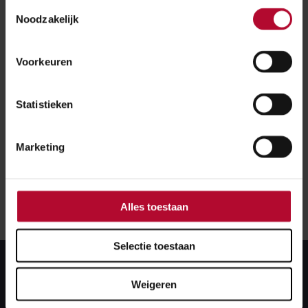
PRISMS worden deze dossiers duidelijker,
Toestemmingsselectie
Noodzakelijk
makkelijker doorzoekbaar en beter
gestandaardiseerd. Daardoor kunnen afwijkingen
Voorkeuren
sneller worden opgelost en is het onderhoud van
de dossiers eenvoudiger.
Statistieken
Marketing
Alles toestaan
Selectie toestaan
Weigeren