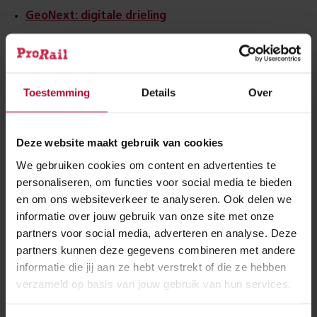
GeoNext: digitale drieling
De digitale drieling
is een tool die de
spoorinfrastructuur als 3D‑model
Toestemming
Details
Over
weergeeft. Daarmee kan een nieuw ontwerp snel
worden vergeleken met de actuele situatie. De
Deze website maakt gebruik van cookies
tool gebruikt luchtfoto’s en AI om objecten te
We gebruiken cookies om content en advertenties te
herkennen. De gegevens worden daarna
personaliseren, om functies voor social media te bieden
gecontroleerd met de database van ProRail.
en om ons websiteverkeer te analyseren. Ook delen we
informatie over jouw gebruik van onze site met onze
Delta Pi: PRISMS
partners voor social media, adverteren en analyse. Deze
PRISMS
is software om safety cases te
partners kunnen deze gegevens combineren met andere
informatie die jij aan ze hebt verstrekt of die ze hebben
maken. Een safety case is het dossier waarmee
verzameld op basis van jouw gebruik van hun services.
ProRail laat zien dat een baanvak veilig is. Met