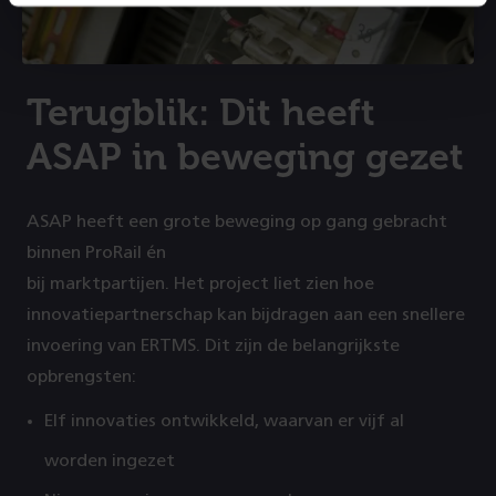
Terugblik: Dit heeft
ASAP in beweging gezet
ASAP heeft een grote beweging op gang gebracht
binnen ProRail én
bij marktpartijen. Het project liet zien hoe
innovatiepartnerschap kan bijdragen aan een snellere
invoering van ERTMS. Dit zijn de belangrijkste
opbrengsten:
Elf innovaties ontwikkeld, waarvan er vijf al
worden ingezet