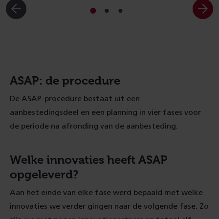
Ga
Ga
Ga
naar
naar
naar
slide
slide
slide
1
2
3
ASAP: de procedure
De ASAP-procedure bestaat uit een
aanbestedingsdeel en een planning in vier fases voor
de periode na afronding van de aanbesteding.
Welke innovaties heeft ASAP
opgeleverd?
Aan het einde van elke fase werd bepaald met welke
innovaties we verder gingen naar de volgende fase. Zo