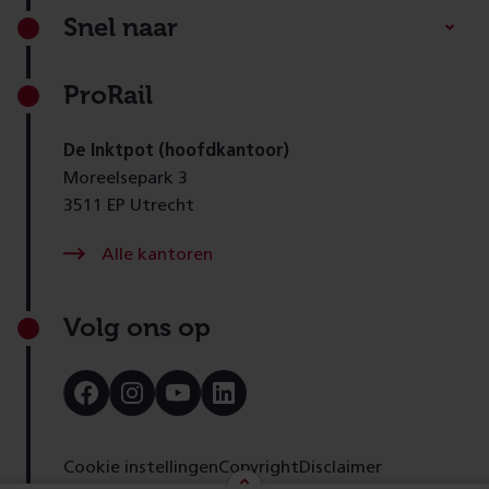
Footer
Snel naar
ProRail
De Inktpot (hoofdkantoor)
Moreelsepark 3
3511 EP Utrecht
Alle kantoren
Volg ons op
Bezoek
Bezoek
Bezoek
Bezoek
onze
onze
onze
onze
Facebook
Instagram
Youtube
LinkedIn
pagina
pagina
pagina
pagina
Cookie instellingen
Copyright
Disclaimer