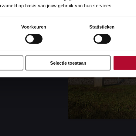
erzameld op basis van jouw gebruik van hun services.
lijk in op het
Voorkeuren
Statistieken
aken we met het
eer ruimte voor
het goederenvervoer –
geleid.
Selectie toestaan