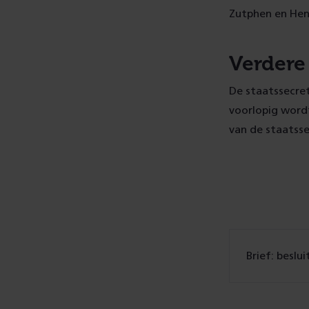
Zutphen en Hen
Verdere
De staatssecret
voorlopig wordt 
van de staatss
Brief: beslui