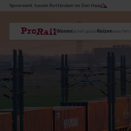
Spoorwerk tussen Rotterdam en Den Haag
Navigatie
Homepage
Wonen
bij het spoor
Reizen
over het
ProRail