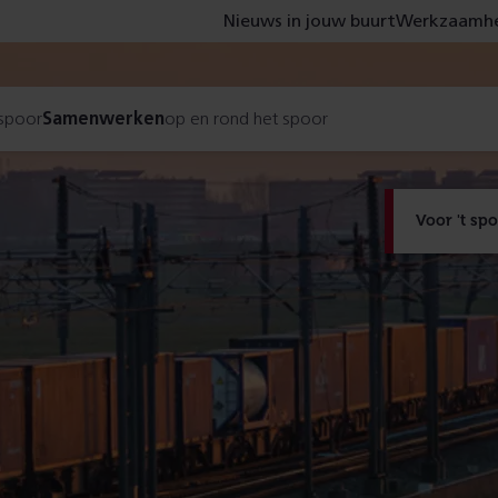
Nieuws in jouw buurt
Werkzaamhe
 spoor
Samenwerken
op en rond het spoor
Voor 't sp