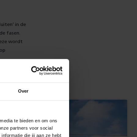
uiten’ in de
de fasen.
deze wordt
rop
Over
 media te bieden en om ons
onze partners voor social
formatie die jij aan ze hebt