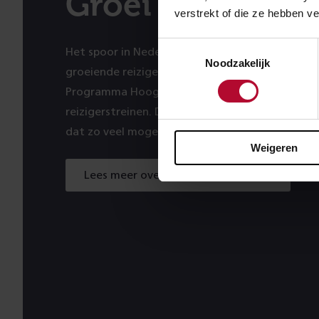
Groei
verstrekt of die ze hebben v
Toestemmingsselectie
Het spoor in Nederland richten we zo goed moge
Noodzakelijk
groeiende reizigers- en goederenvervoer. Zo m
Programma Hoogfrequent Spoorvervoer (PHS) m
reizigerstreinen. Dat heeft ook gevolgen voor 
dat zo veel mogelijk via de Betuweroute wordt 
Weigeren
Lees meer over dit programma