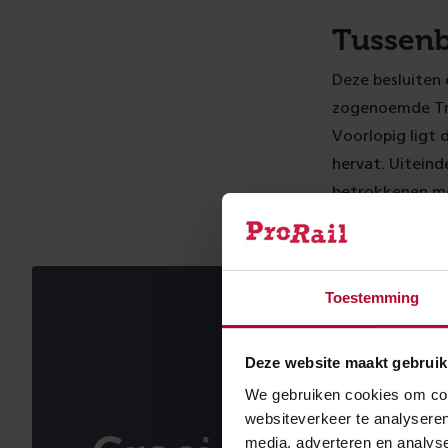
Tussenb
Deze besluiten 
zogenoemde Tra
Voorlopig ligt 
hervat. Uiteind
betrokkenen m
Toestemming
Deze website maakt gebruik
We gebruiken cookies om cont
websiteverkeer te analyseren
media, adverteren en analys