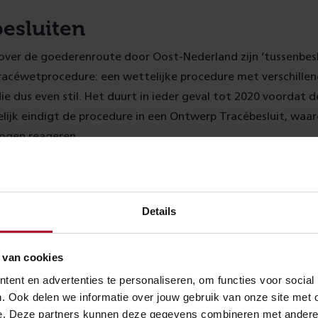
esluiten
over de goederenroute door Oost-Nederland zijn ‘tussenbesl
céwetprocedure: een wettelijke procedure met verschillen
die dus even stil. Het duurt in ieder geval tot 2020 voordat 
elijk eindigt de procedure in een Ontwerp Tracébesluit, waa
ogen reageren.
Details
 van cookies
ent en advertenties te personaliseren, om functies voor social
. Ook delen we informatie over jouw gebruik van onze site met 
e. Deze partners kunnen deze gegevens combineren met andere in