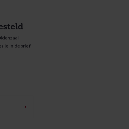
esteld
Oldenzaal
 je in de brief