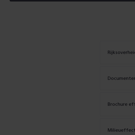
Rijksoverhei
Documenten
Brochure ef
Milieueffec