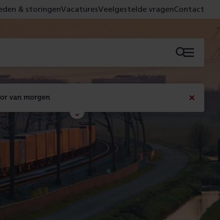
den & storingen
Vacatures
Veelgestelde vragen
Contact
Menu
oor van morgen
Bericht
sluiten
Met de campagne 'Voor 't spoor naar morgen' laten 
we zien wat er vandaag gebeurt en wat dat - 
figuurlijk gezien - morgen oplevert.
Lees meer