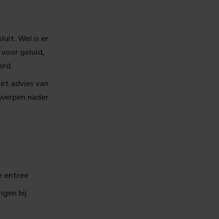
uit. Wel is er
voor geluid,
erd.
et advies van
rwerpen nader
ke entree
ngen bij