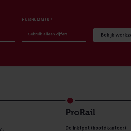
HUISNUMMER
Bekijk werk
ProRail
De Inktpot (hoofdkantoor)
's