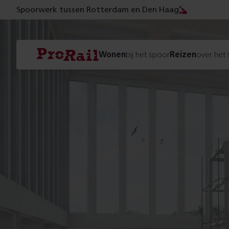
Spoorwerk tussen Rotterdam en Den Haag
Navigatie
Homepage
Wonen
bij het spoor
Reizen
over het
ProRail