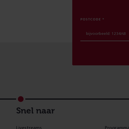
POSTCODE
Footer
Snel naar
Livestreams
Programma