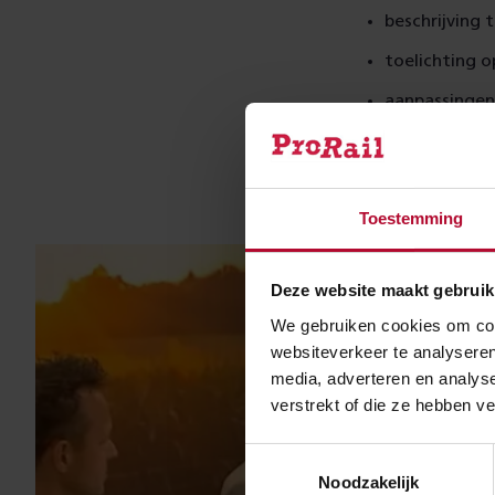
beschrijving 
toelichting o
aanpassingen 
Lees hier de
sam
In onderstaande
Toestemming
Deze website maakt gebruik
We gebruiken cookies om cont
websiteverkeer te analyseren
media, adverteren en analys
verstrekt of die ze hebben v
Toestemmingsselectie
Noodzakelijk