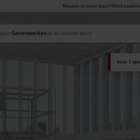
Nieuws in jouw buurt
Werkzaamhe
 spoor
Samenwerken
op en rond het spoor
Voor 't sp