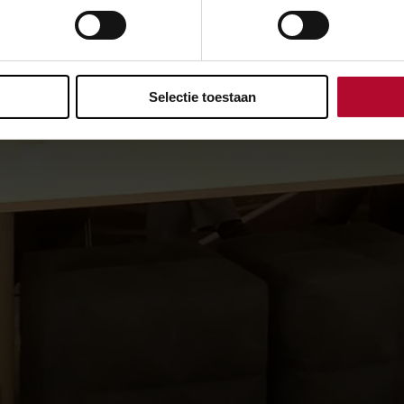
Selectie toestaan
f toestemming voor voorkeuren om deze video te bekijken