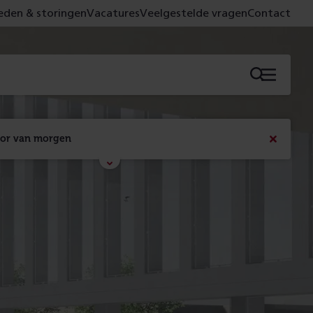
den & storingen
Vacatures
Veelgestelde vragen
Contact
Menu
oor van morgen
Bericht
sluiten
Met de campagne 'Voor 't spoor naar morgen' laten 
we zien wat er vandaag gebeurt en wat dat - 
figuurlijk gezien - morgen oplevert.
Lees meer