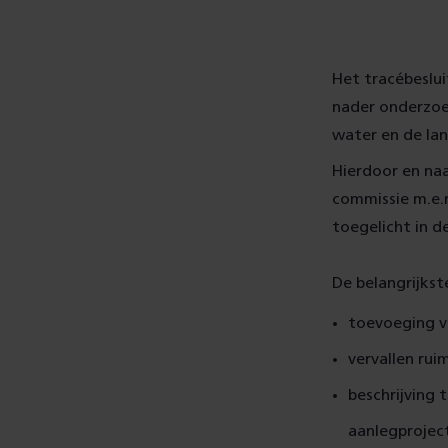
Het tracébeslui
nader onderzoek
water en de lan
Hierdoor en naa
commissie m.e.r
toegelicht
De belangrijkste
toevoeging v
vervallen rui
beschrijving 
aanlegprojec