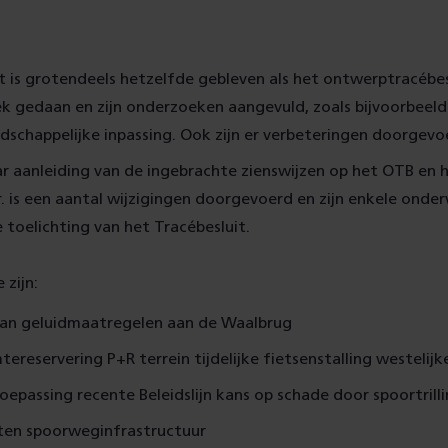
t is grotendeels hetzelfde gebleven als het ontwerptracébesl
 gedaan en zijn onderzoeken aangevuld, zoals bijvoorbeeld 
dschappelijke inpassing. Ook zijn er verbeteringen doorgevo
r aanleiding van de ingebrachte zienswijzen op het OTB en h
. is een aantal wijzigingen doorgevoerd en zijn enkele onde
 in de toelichting van het Tracébesluit.
 zijn:
an geluidmaatregelen aan de Waalbrug
mtereservering P+R terrein tijdelijke fietsenstalling westelij
toepassing recente Beleidslijn kans op schade door spoortrilli
ten spoorweginfrastructuur