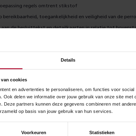
toepassing regels omtrent stikstof
p bereikbaarheid, toegankelijkheid en veiligheid van de perr
aan de besluittekst en detailkaarten in relatie tot bovens
envatting van het tracébesluit
.
 video geven we uitleg over de belangrijkste veranderingen
Details
 van cookies
ent en advertenties te personaliseren, om functies voor social
. Ook delen we informatie over jouw gebruik van onze site met 
e. Deze partners kunnen deze gegevens combineren met andere in
erzameld op basis van jouw gebruik van hun services.
Voorkeuren
Statistieken