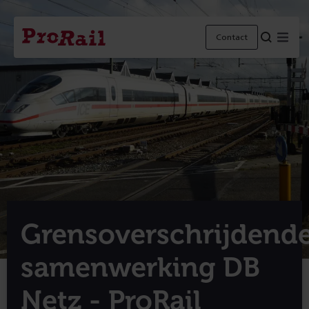
Navigatie
Homepage
Men
Contact
ProRail
Grensoverschrijdend
samenwerking DB
Netz - ProRail