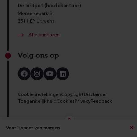
De Inktpot (hoofdkantoor)
Moreelsepark 3
3511 EP Utrecht
Alle kantoren
Volg ons op
Bezoek
Bezoek
Bezoek
Bezoek
onze
onze
onze
onze
Facebook
Instagram
Youtube
LinkedIn
pagina
pagina
pagina
pagina
Cookie instellingen
Copyright
Disclaimer
Toegankelijkheid
Cookies
Privacy
Feedback
Voor 't spoor van morgen
Beric