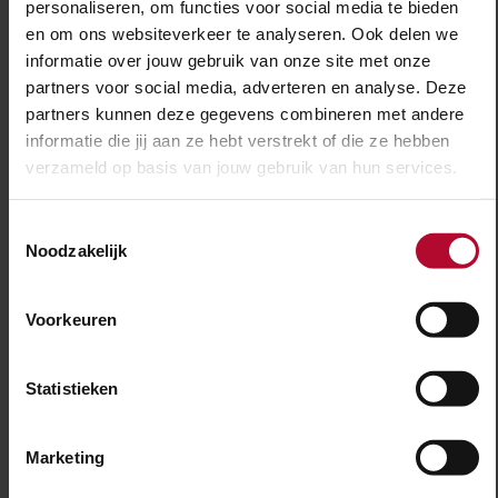
personaliseren, om functies voor social media te bieden
en om ons websiteverkeer te analyseren. Ook delen we
informatie over jouw gebruik van onze site met onze
partners voor social media, adverteren en analyse. Deze
partners kunnen deze gegevens combineren met andere
informatie die jij aan ze hebt verstrekt of die ze hebben
verzameld op basis van jouw gebruik van hun services.
30 juli 2026
Elf dagen hinder voor reizigers tussen
Toestemmingsselectie
Noodzakelijk
Utrecht en ’s-Hertogenbosch
Voorkeuren
Statistieken
Marketing