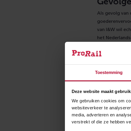
Gevolg
Als gevolg van
goederenvervoer
van I&W wil ech
het Nederlands
voor het spoor
jaar geïndexeer
Toestemming
Verstev
Het ministerie 
Deze website maakt gebruik
per jaar toege
We gebruiken cookies om cont
om de concurren
websiteverkeer te analyseren
modaliteit, te 
media, adverteren en analys
onderdeel uit 
verstrekt of die ze hebben v
voor individuel