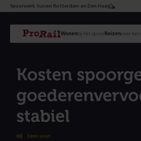
Spoorwerk tussen Rotterdam en Den Haag
Navigatie
Homepage
Wonen
bij het spoor
Reizen
over het
ProRail
Kosten spoorg
goederenvervo
stabiel
Lees voor