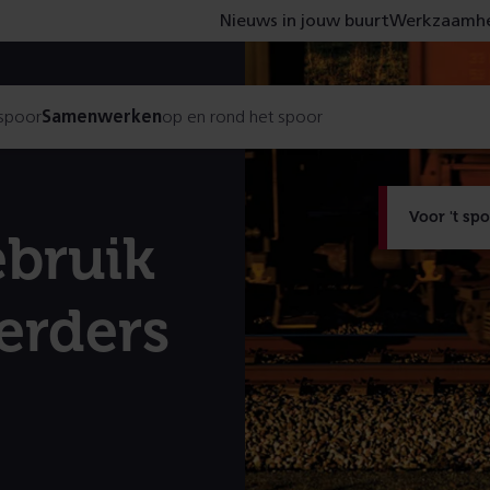
Nieuws in jouw buurt
Werkzaamhe
 spoor
Samenwerken
op en rond het spoor
Voor 't sp
ebruik
erders