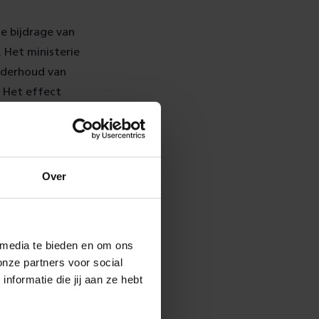
e bijdrage van
. Het ministerie
onderhoud van
. Het effect
l wordt ieder
Over
t 14 miljoen
vervoer. Dit
 media te bieden en om ons
eilige
onze partners voor social
idie maakt
formatie die jij aan ze hebt
en te komen
er.