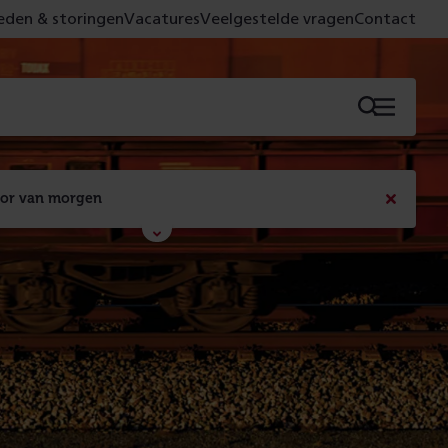
den & storingen
Vacatures
Veelgestelde vragen
Contact
Menu
oor van morgen
Bericht
sluiten
Met de campagne 'Voor 't spoor naar morgen' laten 
we zien wat er vandaag gebeurt en wat dat - 
figuurlijk gezien - morgen oplevert.
Lees meer