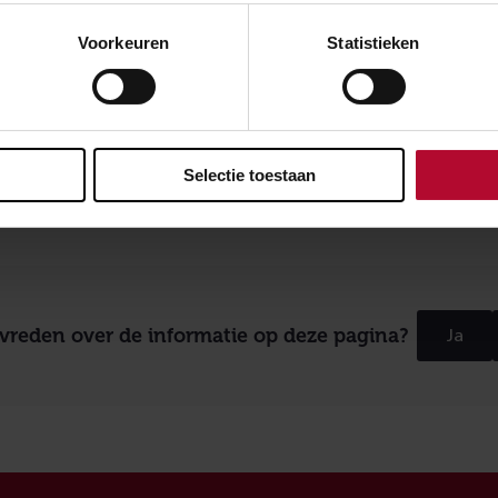
Voorkeuren
Statistieken
eten?
meer over de zogenoemde
gebruiksvergoeding
voor het spoor
Selectie toestaan
evreden over de informatie op deze pagina?
Ja