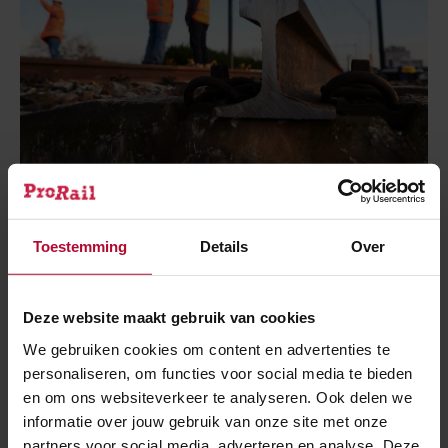
In maart en april komen al drie treinladingen
spoorstaven niet aan
Toestemming
Details
Over
Lange termijn
Deze website maakt gebruik van cookies
Voppen legt uit dat de gevolgen van de oorlog in
Oekraïne op korte termijn al kunnen leiden tot
We gebruiken cookies om content en advertenties te
personaliseren, om functies voor social media te bieden
effecten op de lange termijn. “We zijn nu volop bezig
en om ons websiteverkeer te analyseren. Ook delen we
met aanbestedingen van projecten voor 2023 en 2024.
informatie over jouw gebruik van onze site met onze
Verschillende aannemers werken ondertussen aan
partners voor social media, adverteren en analyse. Deze