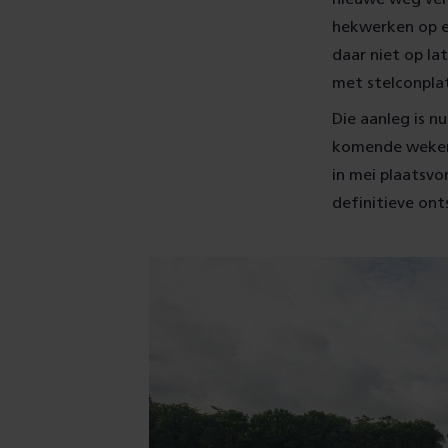
hekwerken op e
daar niet op la
met stelconpla
Die aanleg is n
komende weken 
in mei plaatsv
definitieve ont