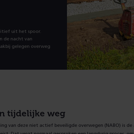
tief uit het spoor.
n de nacht van
lakbij gelegen overweg
n tijdelijke weg
ing van deze niet actief beveiligde overwegen (NABO) is de
eist. Dat vergt normaal gesproken een langdurig proces, om