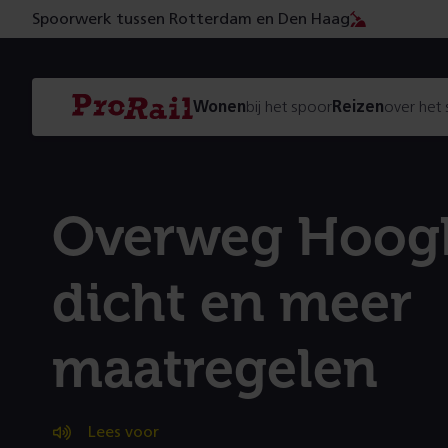
Spoorwerk tussen Rotterdam en Den Haag
Navigatie
Homepage
Wonen
bij het spoor
Reizen
over het
ProRail
Overweg Hoog
dicht en meer
maatregelen
Lees voor