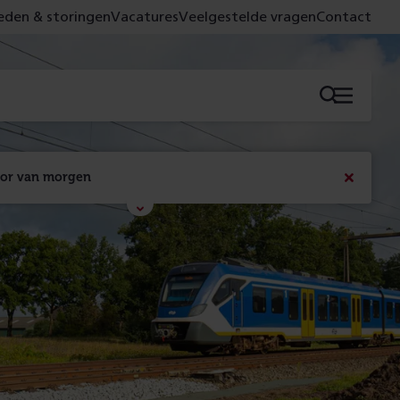
den & storingen
Vacatures
Veelgestelde vragen
Contact
Menu
oor van morgen
Bericht
sluiten
Met de campagne 'Voor 't spoor naar morgen' laten 
we zien wat er vandaag gebeurt en wat dat - 
figuurlijk gezien - morgen oplevert.
Lees meer