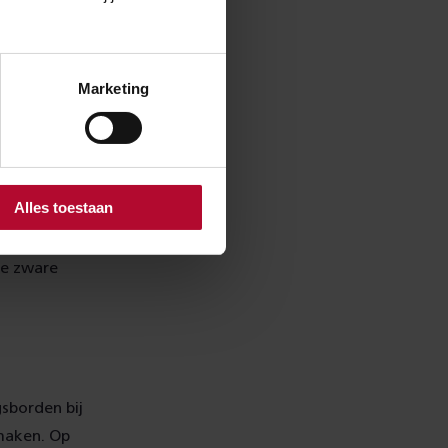
aarschuwingen
Marketing
n
wenst is. Met
Alles toestaan
tdat de
dere om
de zware
sborden bij
maken. Op