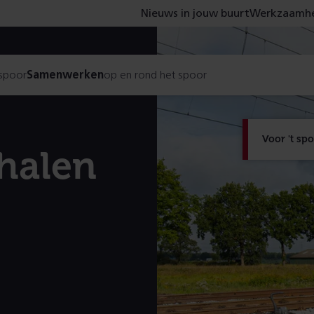
Nieuws in jouw buurt
Werkzaamhe
 spoor
Samenwerken
op en rond het spoor
Voor 't sp
halen