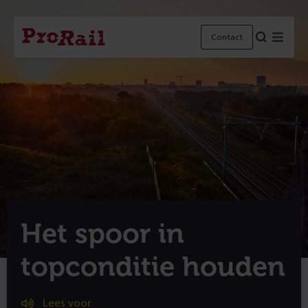
Navigatie
Homepage
Menu
Contact
ProRail
Het spoor in
topconditie houden
Lees voor