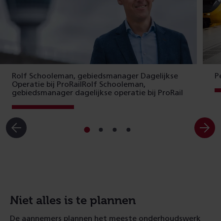
Rolf Schooleman, gebiedsmanager Dagelijkse
P
Operatie bij ProRailRolf Schooleman,
gebiedsmanager dagelijkse operatie bij ProRail
Ga
Ga
Ga
Ga
naar
naar
naar
naar
slide
slide
slide
slide
1
2
3
4
Niet alles is te plannen
De aannemers plannen het meeste onderhoudswerk