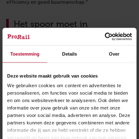
efficiency en goed buurmanschap.”
Het spoor moet in
topconditie zijn. Alleen dan
kunnen we meer en snellere
treinen laten rijden.
Toestemming
Details
Over
Rolf Schooleman
gebiedsmanager dagelijkse
Deze website maakt gebruik van cookies
operatie bij ProRail
We gebruiken cookies om content en advertenties te
personaliseren, om functies voor social media te bieden
Geurpalen langs het spoor
en om ons websiteverkeer te analyseren. Ook delen we
informatie over jouw gebruik van onze site met onze
Een andere uitdaging is dieren van het spoor zien te
partners voor social media, adverteren en analyse. Deze
houden. In het duingebied bij Zandvoort lopen
partners kunnen deze gegevens combineren met andere
bijvoorbeeld veel herten. Rolf: “Met hekwerken en
informatie die jij aan ze hebt verstrekt of die ze hebben
geurpalen hopen we ze uit de buurt van het spoor te
verzameld op basis van jouw gebruik van hun services.