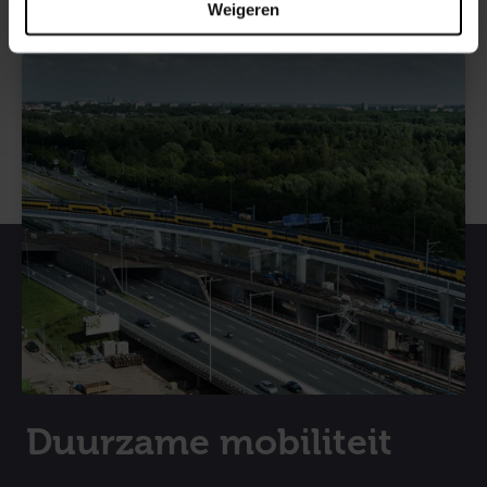
Weigeren
het
Instagramaccount van ProRail
.
Duurzame mobiliteit