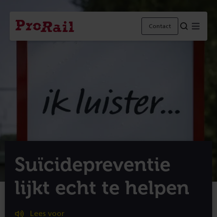
Navigatie
Homepage
Menu
Contact
ProRail
Suïcidepreventie
lijkt echt te helpen
Lees voor