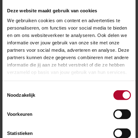
Zelfmoordpreventie. We gaan hiermee door, want
Deze website maakt gebruik van cookies
samen lukt het veel beter dan alleen.
We gebruiken cookies om content en advertenties te
We willen aan alle punten blijven werken. Ook
personaliseren, om functies voor social media te bieden
komende jaren is er weer veel geld nodig. Samen met
en om ons websiteverkeer te analyseren. Ook delen we
informatie over jouw gebruik van onze site met onze
de regering maken we plannen voor de komende jaren.
partners voor social media, adverteren en analyse. Deze
partners kunnen deze gegevens combineren met andere
Zelf leren helpen?
informatie die jij aan ze hebt verstrekt of die ze hebben
verzameld op basis van jouw gebruik van hun services.
Wil je zelf leren hoe je iets kunt betekenen voor
mensen die in de spooromgeving rondlopen met
Toestemmingsselectie
suïcidale gedachten? Volg dan de
gratis training
van
Noodzakelijk
113 Zelfmoordpreventie. Of download daar de Vraag
maar-app.
Voorkeuren
Meer informatie
Statistieken