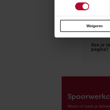
Weigeren
Ben je t
pagina?
Spoorwerkc
Woon of werk je binnen