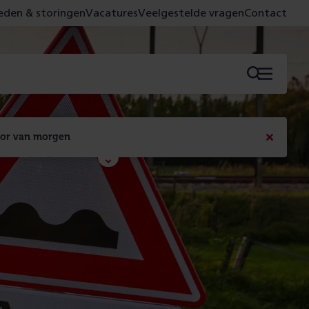
den & storingen
Vacatures
Veelgestelde vragen
Contact
Menu
oor van morgen
Bericht
sluiten
Met de campagne 'Voor 't spoor naar morgen' laten 
we zien wat er vandaag gebeurt en wat dat - 
figuurlijk gezien - morgen oplevert.
Lees meer