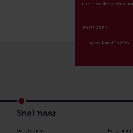
direct welke werkzaam
POSTCODE
Footer
Snel naar
Livestreams
Programma