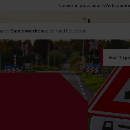
Nieuws in jouw buurt
Werkzaamhe
 spoor
Samenwerken
op en rond het spoor
Voor 't sp