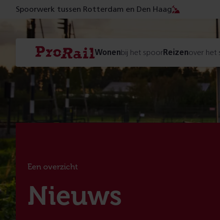
Spoorwerk tussen Rotterdam en Den Haag
Navigatie
Homepage
Wonen
bij het spoor
Reizen
over het
ProRail
Een overzicht
:
Nieuws