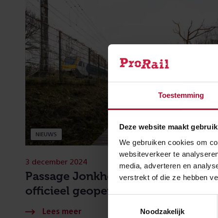
Toestemming
Deze website maakt gebruik
NIEUWS
We gebruiken cookies om cont
websiteverkeer te analyseren
3 december 2024
media, adverteren en analys
Passage Jonkheerpad in Oisterwij
verstrekt of die ze hebben v
officieel geopend
Toestemmingsselectie
Noodzakelijk