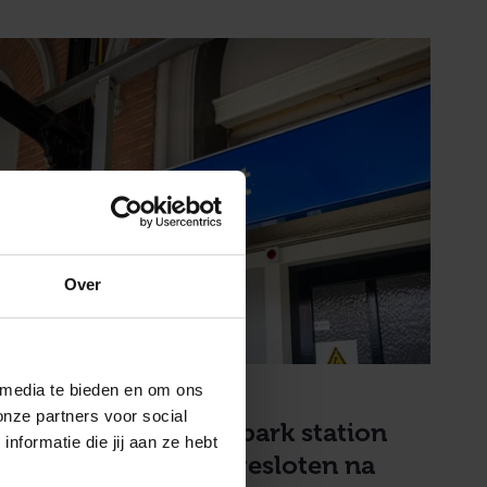
Over
NIEUWS
 media te bieden en om ons
17 juni 2024
onze partners voor social
Entree kant Weizigtpark station
formatie die jij aan ze hebt
Dordrecht tijdelijk gesloten na