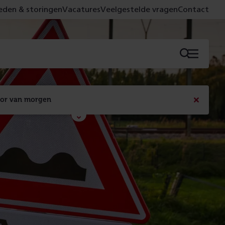
den & storingen
Vacatures
Veelgestelde vragen
Contact
Menu
oor van morgen
Bericht
sluiten
Met de campagne 'Voor 't spoor naar morgen' laten 
we zien wat er vandaag gebeurt en wat dat - 
figuurlijk gezien - morgen oplevert.
Lees meer