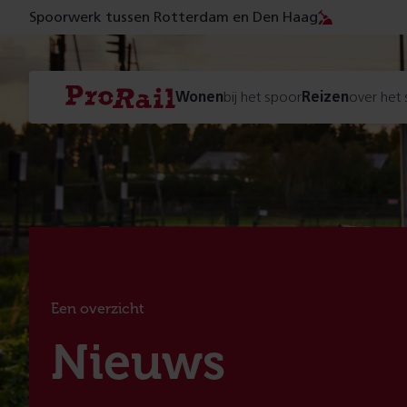
Spoorwerk tussen Rotterdam en Den Haag
Navigatie
Homepage
Wonen
bij het spoor
Reizen
over het
ProRail
Een overzicht
:
Nieuws