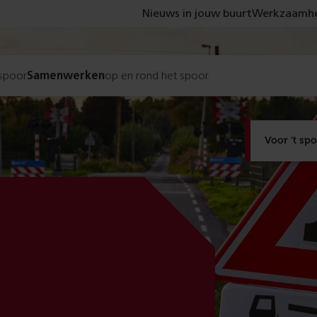
Nieuws in jouw buurt
Werkzaamhe
 spoor
Samenwerken
op en rond het spoor
Voor 't sp