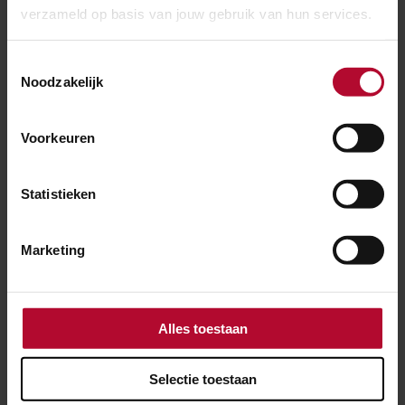
verzameld op basis van jouw gebruik van hun services.
Toestemmingsselectie
Noodzakelijk
Voorkeuren
Statistieken
Marketing
NIEUWS
Alles toestaan
13 augustus 2021
Selectie toestaan
Zevendaagse buitendienststelling rondom