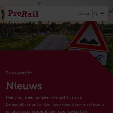
Navigatie
Homepage
Menu
Contact
ProRail
Een overzicht
:
Nieuws
Hier vind je een actueel overzicht van de
belangrijkste ontwikkelingen rond spoor en stations
en onze organisatie. Blader door de laatste