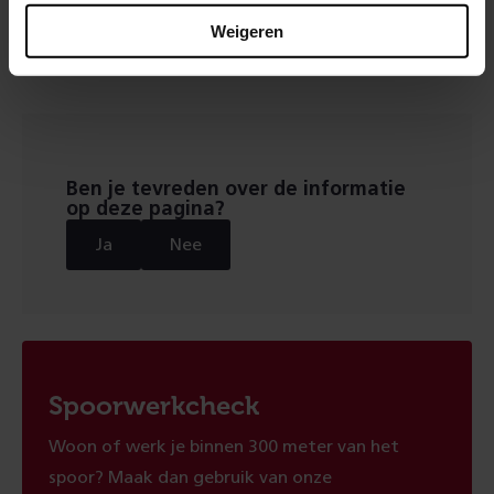
station Geldermalsen
Weigeren
Ben je tevreden over de informatie
op deze pagina?
Ja
Nee
Spoorwerkcheck
Woon of werk je binnen 300 meter van het
spoor? Maak dan gebruik van onze