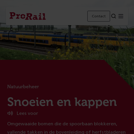
Navigatie
Homepage
Menu
Contact
ProRail
Natuurbeheer
:
Snoeien en kappen
Lees voor
Omgewaaide bomen die de spoorbaan blokkeren,
vallende takken in de bovenleiding of herfstbladeren