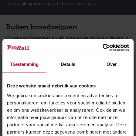
mogelijk gevaar oplevert voor het spoor.
Buiten broedseizoen
Groenwerkzaamheden als maaien en snoeien vinden in
principe buiten het broedseizoen van vogels plaats. De
meeste vogelsoorten broeden tussen circa 15 maart
en 15 juli. We zorgen er natuurlijk voor dat we voor
Toestemming
Details
Over
onze groenwerkzaamheden de noodzakelijke
vergunningen hebben.
Deze website maakt gebruik van cookies
We gebruiken cookies om content en advertenties te
Spoorberm
personaliseren, om functies voor social media te bieden
en om ons websiteverkeer te analyseren. Ook delen we
ProRail beheert daarnaast ruim 3200 hectare
informatie over jouw gebruik van onze site met onze
spoorberm. We maaien de berm die vaak begroeid is
partners voor social media, adverteren en analyse. Deze
met eentonig gras. Om de natuur een handje te
partners kunnen deze gegevens combineren met andere