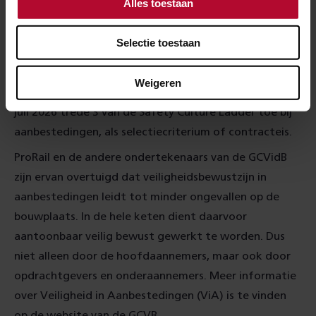
Alles toestaan
ondertekenaars van de Governance Code Veiligheid in
de Bouw (GCVidB). Naast ProRail zijn dit
Selectie toestaan
Rijkswaterstaat, het Rijksvastgoedbedrijf en een
aantal grote concerns uit de bouw- en
Weigeren
installatiesector. De ondertekenaars passen vanaf 1
juli 2026 trede 3 van de Safety Culture Ladder toe bij
aanbestedingen, als selectiecriterium of contracteis.
ProRail en de andere ondertekenaars van de GCVidB
zijn ervan overtuigd dat veiligheidsbewustzijn in
aanbestedingen leidt tot minder ongevallen op de
bouwplaats. In de hele keten dient daarvoor
aantoonbaar veilig bewust gewerkt te worden. Dus
niet alleen door de hoofdaannemers, maar ook door
opdrachtgevers en onderaannemers. Meer informatie
over Veiligheid in Aanbestedingen (ViA) is te vinden
op de website van de GCVB.