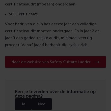
certificatieaudit (moeten) ondergaan.
SCL Certificaat
Voor bedrijven die in het eerste jaar een volledige
certificatieaudit moeten ondergaan. En in jaar 2 en
jaar 3 een gedeeltelijke audit, minimaal veertig
procent. Vanaf jaar 4 herhaalt die cyclus zich.
Naar
Naar de website van Safety Culture Ladder
de
website
van
Safety
Culture
Ladder
Ben je tevreden over de informatie op
deze pagina?
Ja
Nee