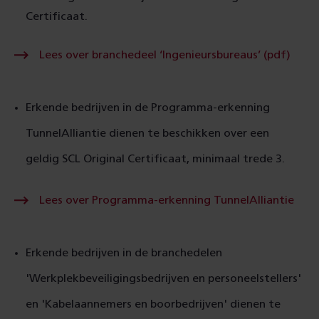
Certificaat.
Lees
Lees over branchedeel ‘Ingenieursbureaus’ (pdf)
over
bran
‘Inge
(pdf)
Erkende bedrijven in de Programma-erkenning
TunnelAlliantie dienen te beschikken over een
geldig SCL Original Certificaat, minimaal trede 3.
Lees
Lees over Programma-erkenning TunnelAlliantie
over
Pro
erke
Tunn
Erkende bedrijven in de branchedelen
'Werkplekbeveiligingsbedrijven en personeelstellers'
en 'Kabelaannemers en boorbedrijven' dienen te