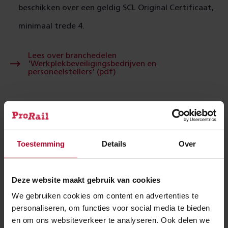
beschikken over een geldig SCL Original Certificaat,
minimaal trede 4.
Lees over branchedelen
'Werkplekbeveiligingsbedrijven en
Lees
personeelstellers' (pdf)
over
branchedelen
'Werkplekbeveiligingsbedrijv
en
Lees over branchedeel 'Kabelaannemers en
personeelstellers'
Lees
boorbedrijven' (pdf)
(pdf)
over
branchedeel
'Kabelaannemers
Toestemming
Details
Over
en
Niet erkende werkzaamheden
boorbedrijven'
(pdf)
Aannemers. Dienen een geldig SCL Certificaat
Deze website maakt gebruik van cookies
minimaal trede 3 als contracteis te behalen binnen 3
We gebruiken cookies om content en advertenties te
personaliseren, om functies voor social media te bieden
maanden na contractvorming.
en om ons websiteverkeer te analyseren. Ook delen we