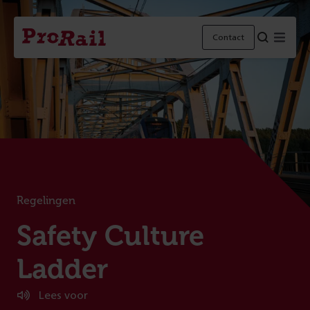
Navigatie
Homepage
Menu
Contact
ProRail
Regelingen
:
Safety Culture
Ladder
Lees voor