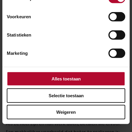
als ze hem netjes bij ons inleveren. Dat klopt natuurlijk
niet vanuit de duurzaamheidsgedachte.
Voorkeuren
De kern van het probleem: we zien het spoor nog niet
als een ‘tijdelijke opslag van materialen’. Die
Statistieken
materialen moeten na hun periode in het spoor
structureel een andere functie kunnen krijgen. Een
Marketing
oplossing is dat we onszelf als we circulair gaan
werken ook meer zullen moeten gaan zien als een
soort leverancier, met een marktkraam, met alle
Alles toestaan
regels die daar dan bijhoren.
Een andere oplossing die in sommige gevallen kan
Selectie toestaan
werken is het as-a-service-model: we kopen geen
spullen meer, we kopen diensten. In het geval van
Weigeren
dwarsliggers: die huren we op basis van functioneren.
Als ze heel zijn en hun werk doen, betalen we ervoor.