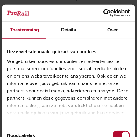
kilometer spoor, zevenduizend wissels, tienduizenden
seinen, zo’n drieduizend overwegen met en zonder
spoorbomen, honderden kilometers hekwerk en
Toestemming
Details
Over
vierhonderd treinstations behoren wij samen met
Rijkswaterstaat en de Rijksvastgoeddienst tot de top
drie bouwopdrachtgevers in Nederland.
Deze website maakt gebruik van cookies
We gebruiken cookies om content en advertenties te
Zonder slag of stoot gaat dat dus niet; dat circulair
personaliseren, om functies voor social media te bieden
worden. Een van de dilemma’s die ons vooralsnog
en om ons websiteverkeer te analyseren. Ook delen we
parten speelt, is dat we met al die spoorstaven,
informatie over jouw gebruik van onze site met onze
stoeptegels, dwarsliggers en rookpalen een grote
partners voor social media, adverteren en analyse. Deze
financiële uitdaging hebben. We hebben namelijk heel
partners kunnen deze gegevens combineren met andere
erg veel spullen. En spullen schrijf je af. Als het tijd is
informatie die jij aan ze hebt verstrekt of die ze hebben
verzameld op basis van jouw gebruik van hun services.
om ze te vervangen, is de restwaarde nagenoeg nul.
Het gevolg is dat aannemers nu meer geld krijgen voor
Toestemmingsselectie
een kapotgeknipte spoorstaaf bij de schrootboer dan
Noodzakelijk