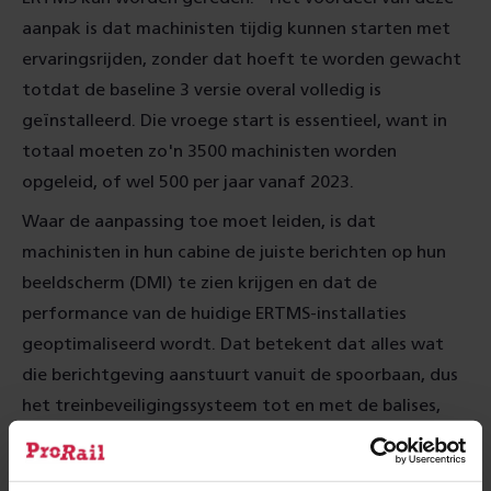
aanpak is dat machinisten tijdig kunnen starten met
ervaringsrijden, zonder dat hoeft te worden gewacht
totdat de baseline 3 versie overal volledig is
geïnstalleerd. Die vroege start is essentieel, want in
totaal moeten zo'n 3500 machinisten worden
opgeleid, of wel 500 per jaar vanaf 2023.
Waar de aanpassing toe moet leiden, is dat
machinisten in hun cabine de juiste berichten op hun
beeldscherm (DMI) te zien krijgen en dat de
performance van de huidige ERTMS-installaties
geoptimaliseerd wordt. Dat betekent dat alles wat
die berichtgeving aanstuurt vanuit de spoorbaan, dus
het treinbeveiligingssysteem tot en met de balises,
waar nodig een upgrade krijgen.
Philippe Frequin: "Als Alstom klaar is met het