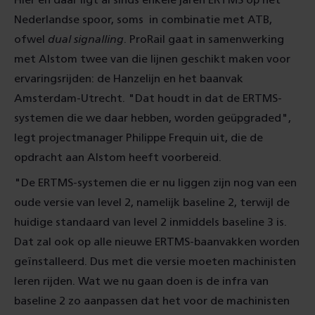
Hier en daar ligt al sinds enkele jaren ERTMS op het
Nederlandse spoor, soms in combinatie met ATB,
ofwel
dual signalling
. ProRail gaat in samenwerking
met Alstom twee van die lijnen geschikt maken voor
ervaringsrijden: de Hanzelijn en het baanvak
Amsterdam-Utrecht. "Dat houdt in dat de ERTMS-
systemen die we daar hebben, worden geüpgraded",
legt projectmanager Philippe Frequin uit, die de
opdracht aan Alstom heeft voorbereid.
"De ERTMS-systemen die er nu liggen zijn nog van een
oude versie van level 2, namelijk baseline 2, terwijl de
huidige standaard van level 2 inmiddels baseline 3 is.
Dat zal ook op alle nieuwe ERTMS-baanvakken worden
geïnstalleerd. Dus met die versie moeten machinisten
leren rijden. Wat we nu gaan doen is de infra van
baseline 2 zo aanpassen dat het voor de machinisten