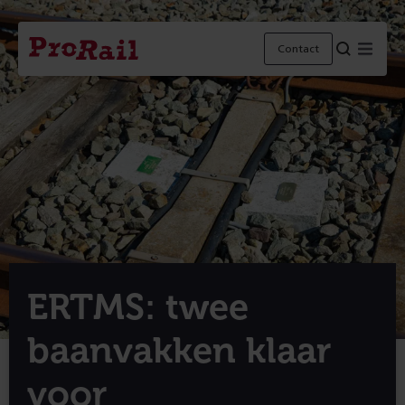
Navigatie
Homepage
Menu
Contact
ProRail
ERTMS: twee
baanvakken klaar
voor