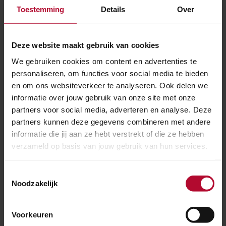
ontwikkelen van de benodigde aanpassingen van de
Toestemming
Details
Over
systemen, gaan we ze testen op het Railcenter in
Amersfoort om na te gaan of de aanpassingen goed
Deze website maakt gebruik van cookies
zijn doorgevoerd. Pas als we de lijnen inclusief alle
We gebruiken cookies om content en advertenties te
aanpassingen voor 100% hebben doorgetest en er
personaliseren, om functies voor social media te bieden
geen beletsels meer zijn om het systeem voor de
en om ons websiteverkeer te analyseren. Ook delen we
dienstregeling in te zetten, gaan we toestemming
informatie over jouw gebruik van onze site met onze
voor gebruik aanvragen."
partners voor social media, adverteren en analyse. Deze
partners kunnen deze gegevens combineren met andere
informatie die jij aan ze hebt verstrekt of die ze hebben
Machinisten zijn heel
verzameld op basis van jouw gebruik van hun services.
nieuwsgierig en willen graag
weten hoever we zijn.
Toestemmingsselectie
Noodzakelijk
Philippe Frequin
projectmanager bij ProRail
Voorkeuren