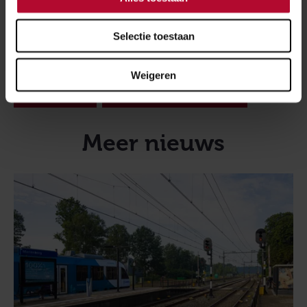
volgend jaar Hemelvaart, op Nationale
Stoomtreindag, het ook van binnen bewonderen.
Selectie toestaan
Meer over:
Weigeren
Bijzonder
Groningen Spoorzone
Meer nieuws