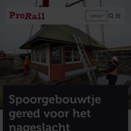
Navigatie
Homepage
Menu
Contact
ProRail
Spoorgebouwtje
gered voor het
nageslacht