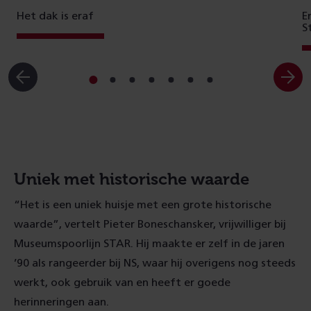
Het dak is eraf
E
S
Ga
Ga
Ga
Ga
Ga
Ga
Ga
naar
naar
naar
naar
naar
naar
naar
slide
slide
slide
slide
slide
slide
slide
1
2
3
4
5
6
7
Uniek met historische waarde
“Het is een uniek huisje met een grote historische
waarde”, vertelt Pieter Boneschansker, vrijwilliger bij
Museumspoorlijn STAR. Hij maakte er zelf in de jaren
’90 als rangeerder bij NS, waar hij overigens nog steeds
werkt, ook gebruik van en heeft er goede
herinneringen aan.