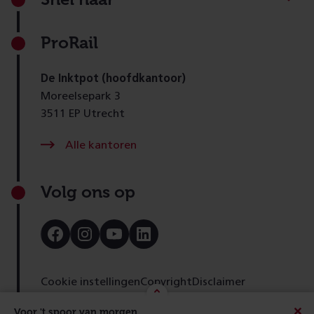
ProRail
De Inktpot (hoofdkantoor)
Moreelsepark 3
3511 EP Utrecht
Alle kantoren
Volg ons op
Bezoek
Bezoek
Bezoek
Bezoek
onze
onze
onze
onze
Facebook
Instagram
Youtube
LinkedIn
pagina
pagina
pagina
pagina
Cookie instellingen
Copyright
Disclaimer
Toegankelijkheid
Cookies
Privacy
Feedback
Voor 't spoor van morgen