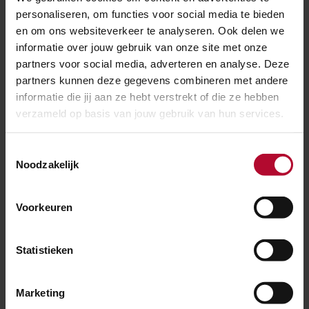
personaliseren, om functies voor social media te bieden
en om ons websiteverkeer te analyseren. Ook delen we
informatie over jouw gebruik van onze site met onze
partners voor social media, adverteren en analyse. Deze
partners kunnen deze gegevens combineren met andere
informatie die jij aan ze hebt verstrekt of die ze hebben
verzameld op basis van jouw gebruik van hun services.
Overweg met dubbele automatische halve
Toestemmingsselectie
overwegbomen bij Den Dolder
Noodzakelijk
Glazen bol
Voorkeuren
In de toekomst kijken is moeilijk, maar wel heel leuk.
Nathalie wil best even in haar glazen bol kijken: “Dan
Statistieken
zie ik iets met kleine karretjes die over het spoor
kunnen rijden. Het is een mooie gedachte dat ProRail
Marketing
hoe dan ook over een prachtig netwerk beschikt van