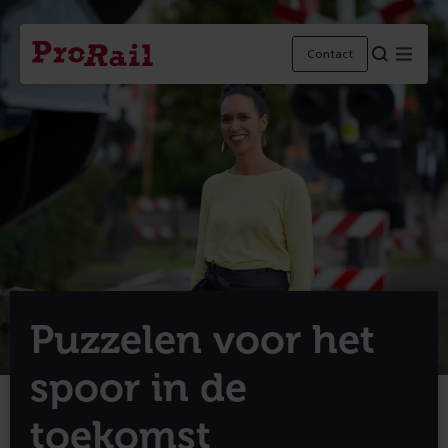
Navigatie
Homepage
Menu
Contact
ProRail
Puzzelen voor het
spoor in de
toekomst