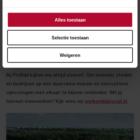
spoor en grond. Zelfs als in de verre toekomst treinen
zoals we ze nu kennen niet meer rijden, zullen we dat
Alles toestaan
netwerk op een andere manier voor de samenleving
kunnen inzetten. Hoe precies? Daar hebben we nog
Selectie toestaan
tijd genoeg voor om over na te denken.”
Weigeren
Duurzame mobiliteit
Bij ProRail kijken we altijd vooruit. Om mensen, steden
en bedrijven op een duurzame manier en innovatieve
oplossingen met elkaar te blijven verbinden. Wil jij
hieraan meewerken? Kijk eens op
werkenbijprorail.nl
.