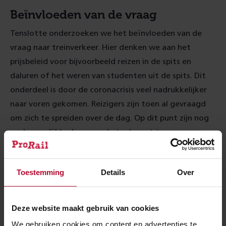
Beïnvloeden van de vraag
Tenslotte onderzoeken we het beïnvloeden van de
vraag naar treinverkeer. Hier denken we aan het
prijsbeleid voor bijvoorbeeld reizen in de spits en
daluren of het weren van studenten uit de spits. Dit
onderdeel is door de coronacrisis veel nadrukkelijker
naar voren gekomen. Reizigers zijn toen al gevraagd
om zich te spreiden over de dag. Op dit punt zijn nog
veel mogelijkheden voor de toekomst te
onderzoeken.
Lees verder onder de foto.
Toestemming
Details
Over
Deze website maakt gebruik van cookies
We gebruiken cookies om content en advertenties te