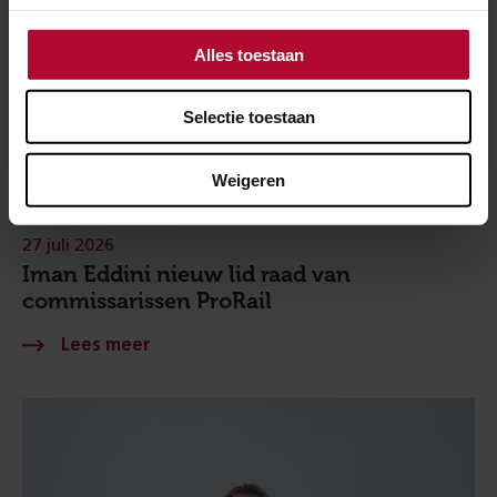
Alles toestaan
Selectie toestaan
Weigeren
27 juli 2026
Iman Eddini nieuw lid raad van
commissarissen ProRail