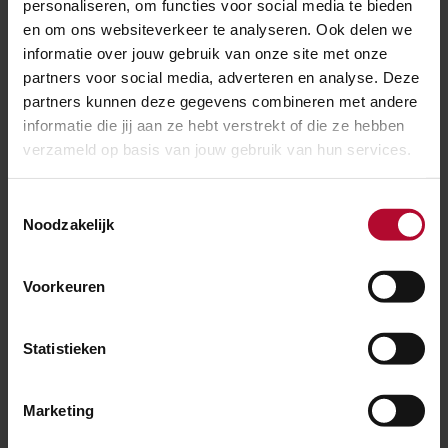
personaliseren, om functies voor social media te bieden
ook de komende jaren op het efficiënt uitvoeren van
en om ons websiteverkeer te analyseren. Ook delen we
informatie over jouw gebruik van onze site met onze
werkzaamheden. Verdere verbeteringen zijn
partners voor social media, adverteren en analyse. Deze
noodzakelijk om het werk uit het Masterplan uit te
partners kunnen deze gegevens combineren met andere
kunnen voeren”, aldus Martijn.
informatie die jij aan ze hebt verstrekt of die ze hebben
verzameld op basis van jouw gebruik van hun services.
Meer over:
Toestemmingsselectie
Organisatie
Noodzakelijk
Meer nieuws
Voorkeuren
Statistieken
Marketing