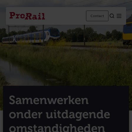
Navigatie
Homepage
Menu
Contact
ProRail
Samenwerken
onder uitdagende
omstandigheden