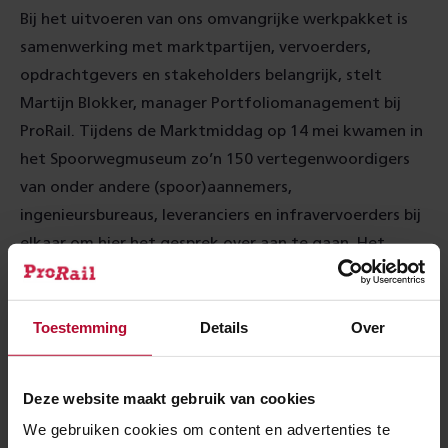
Bij het uitvoeren van ons omvangrijke werkpakket is
samenwerking met marktpartijen, vervoerders,
opdrachtgevers en stakeholders belangrijk, stelt
Martijn Blokker, manager Portfoliomanagement bij
ProRail. Tijdens de Marktmiddag op 14 mei kwamen in
het Spoorwegmuseum zo’n 150 vertegenwoordigers
van onder andere (spoor)aannemers,
ingenieursbureaus, leveranciers en infravervoerders bij
elkaar om hier het gesprek over aan te gaan. Het
thema ‘Samenwerken onder uitdagende
omstandigheden’ stond deze middag centraal.
Toestemming
Details
Over
Martijn nam de aanwezigen mee door het Masterplan
2026 – 2030 en lichtte toe hoe het afgelopen jaar de
sectorbrede manier van werken verbeterd is.
Deze website maakt gebruik van cookies
“Hierdoor hebben we de groei tot nu toe weten te
We gebruiken cookies om content en advertenties te
realiseren. We focussen, samen met ketenpartners,