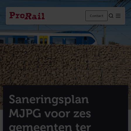
Navigatie
Homepage
Menu
Contact
ProRail
Saneringsplan
MJPG voor zes
gemeenten ter