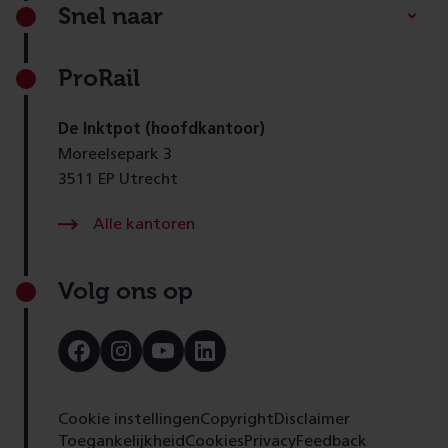
Footer
Snel naar
ProRail
De Inktpot (hoofdkantoor)
Moreelsepark 3
3511 EP Utrecht
Alle kantoren
Volg ons op
Bezoek
Bezoek
Bezoek
Bezoek
onze
onze
onze
onze
Facebook
Instagram
Youtube
LinkedIn
pagina
pagina
pagina
pagina
Cookie instellingen
Copyright
Disclaimer
Toegankelijkheid
Cookies
Privacy
Feedback