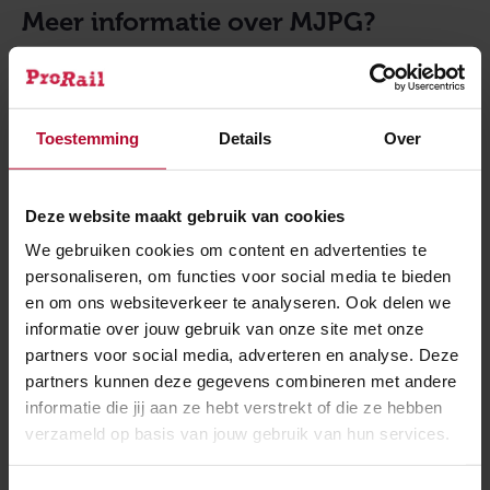
Meer informatie over MJPG?
Algemene informatie over het MJPG is te vinden op de
programmapagina
.
Toestemming
Details
Over
Meer over:
Geluid
Vught Verdiepte Ligging Spoor
Deze website maakt gebruik van cookies
We gebruiken cookies om content en advertenties te
Zuidwestboog Meteren
personaliseren, om functies voor social media te bieden
en om ons websiteverkeer te analyseren. Ook delen we
Zaltbommel-Hedel
MJPG
informatie over jouw gebruik van onze site met onze
partners voor social media, adverteren en analyse. Deze
partners kunnen deze gegevens combineren met andere
Meer nieuws
informatie die jij aan ze hebt verstrekt of die ze hebben
verzameld op basis van jouw gebruik van hun services.