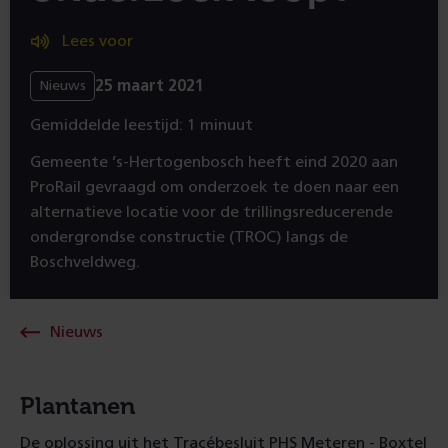
Lees voor
25 maart 2021
Nieuws
Gemiddelde leestijd: 1 minuut
Gemeente ’s-Hertogenbosch heeft eind 2020 aan
ProRail gevraagd om onderzoek te doen naar een
alternatieve locatie voor de trillingsreducerende
ondergrondse constructie (TROC) langs de
Boschveldweg.
Nieuws
Plantanen
De oplossing uit het Tracébesluit PHS Meteren - Boxtel