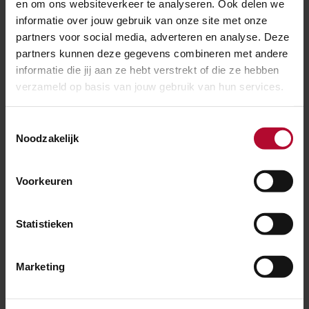
en om ons websiteverkeer te analyseren. Ook delen we
informatie over jouw gebruik van onze site met onze
partners voor social media, adverteren en analyse. Deze
partners kunnen deze gegevens combineren met andere
informatie die jij aan ze hebt verstrekt of die ze hebben
verzameld op basis van jouw gebruik van hun services.
9 juli 2026
Toestemmingsselectie
Onderzoek naar aanrijding in Meteren:
Noodzakelijk
leren om herhaling te voorkomen
Voorkeuren
Statistieken
Marketing