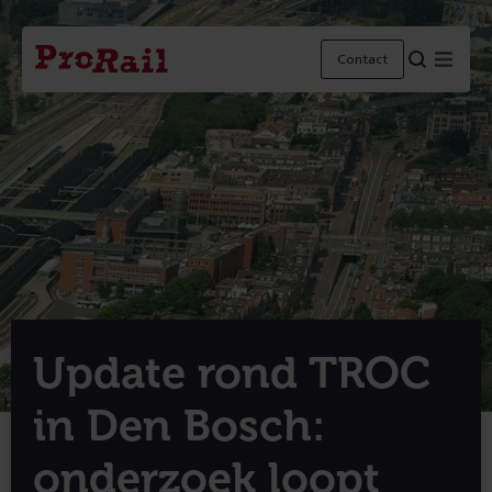
Navigatie
Homepage
Menu
Contact
ProRail
Update rond TROC
in Den Bosch:
onderzoek loopt