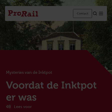
Navigatie
Homepage
Menu
Contact
ProRail
Mysteries van de Inktpot
:
Voordat de Inktpot
er was
Lees voor