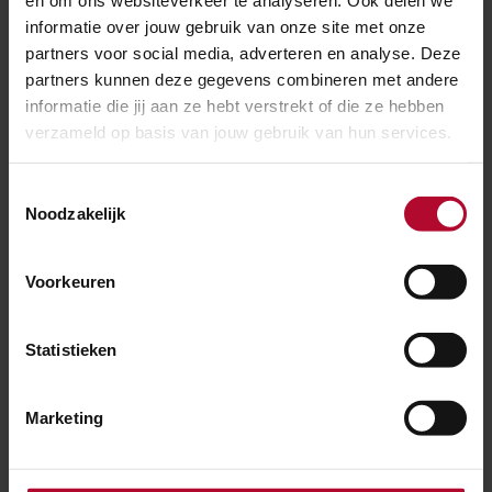
informatie over jouw gebruik van onze site met onze
populair openbaar wandelpark.
partners voor social media, adverteren en analyse. Deze
Andere mysteries
partners kunnen deze gegevens combineren met andere
informatie die jij aan ze hebt verstrekt of die ze hebben
verzameld op basis van jouw gebruik van hun services.
Toestemmingsselectie
Noodzakelijk
Voorkeuren
Statistieken
Marketing