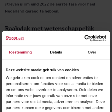
streven is om eind 2022 de eerste fase voor heel
Nederland gereed te hebben.
Raakvlak met wetenschappelijk
onderzoek
Naast de landelijke netwerkanalyse zijn recent
Toestemming
Details
Over
TUDelft en Deltares gestart met
wetenschappelijk
onderzoek
naar het (dynamisch) effect van treinen op
de ondergrond. In combinatie met de netwerkanalyse
Deze website maakt gebruik van cookies
kan zo een compleet beeld worden gevormd van de
We gebruiken cookies om content en advertenties te
locaties waar we maatregelen moeten nemen.
personaliseren, om functies voor social media te bieden
en om ons websiteverkeer te analyseren. Ook delen we
Meer over:
informatie over jouw gebruik van onze site met onze
partners voor social media, adverteren en analyse. Deze
Onderzoek
partners kunnen deze gegevens combineren met andere