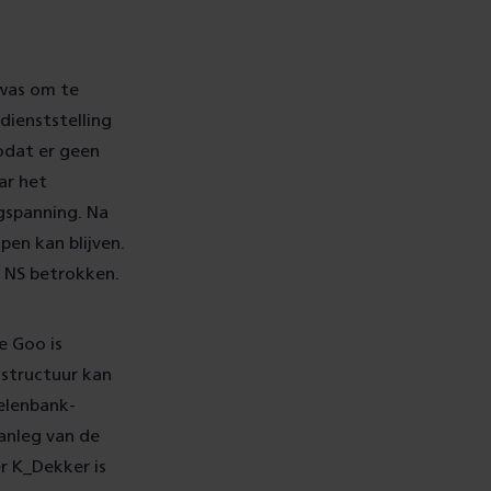
 was om te
dienststelling
zodat er geen
ar het
gspanning. Na
pen kan blijven.
n NS betrokken.
e Goo is
astructuur kan
elenbank-
aanleg van de
r K_Dekker is