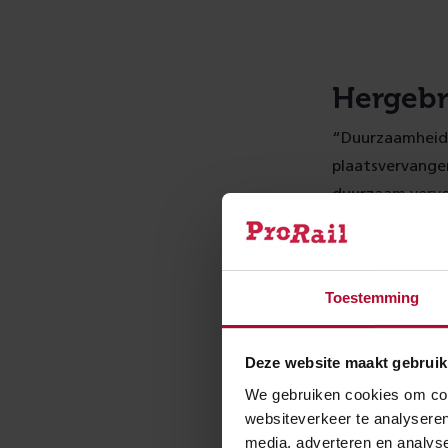
Hergebr
“Duurzaamheid i
plaatsvervangen
duurzaam vervo
We gaan voor c
materialen. Dit
In de gevel van
Toestemming
testen het effe
onderhoud er n
Deze website maakt gebruik
bedekt met sedu
We gebruiken cookies om cont
zomer.
websiteverkeer te analyseren
media, adverteren en analys