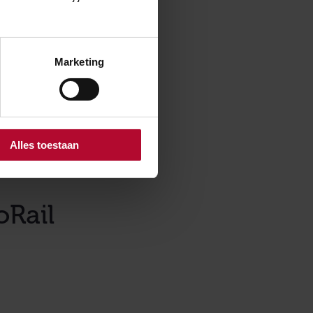
spersoneel hun
Marketing
infra van het
tstelling van
net ter plaatse
chakeld,
aterieel. Om
Alles toestaan
 gehouden.”
oRail