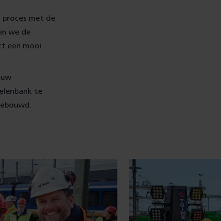
et proces met de
sen we de
ect een mooi
euw
elenbank te
 gebouwd.