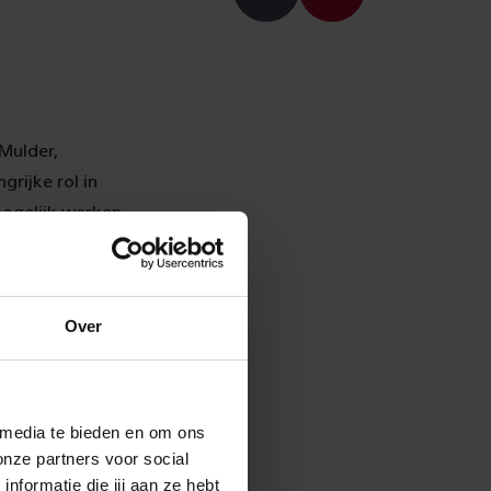
 Mulder,
grijke rol in
ogelijk werken.
k van
kerheid. “
reinen terug. We
Over
en hoeveel
. Het dak wordt
el blijft in de
 media te bieden en om ons
onze partners voor social
formatie die jij aan ze hebt