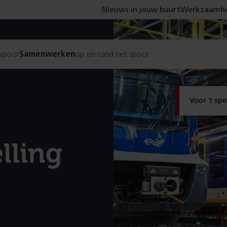
Nieuws in jouw buurt
Werkzaamhe
 spoor
Samenwerken
op en rond het spoor
Voor 't sp
lling