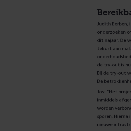
Bereikb
Judith Berben,
onderzoeken of 
dit najaar. De 
tekort aan mate
onderhoudsbedr
de try-out is n
Bij de try-out 
De betrokkenhe
Jos: “Het proje
inmiddels afger
worden verbond
sporen. Hierna 
nieuwe infrast