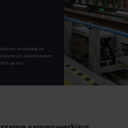
plaatste draaibank is)
lenbank in Leidschendam
nfra op het
urzame samenwerking