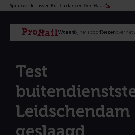
Spoorwerk tussen Rotterdam en Den Haag
Navigatie
Homepage
Wonen
bij het spoor
Reizen
over het
ProRail
Test
buitendienstste
Leidschendam
geslaagd