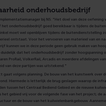
aarheid onderhoudsbedrijf
 implementatiemanager bij NS: “Het doel van deze oefening
het onderhoudsbedrijf goed bereikbaar is tijdens de buiten
winkel moet wel openblijven tijdens de buitendienststelling 
rieel ontstaat. Voor het vervoeren van materieel van en na
ijf kunnen we in deze periode geen gebruik maken van hoo
u duidelijk dat het onderhoudsbedrijf zonder hoogspanning o
waren ProRail, VolkerRail, Arcadis en meerdere afdelingen va
id van deze partijen was uitstekend.”
ct gaat volgens planning. De bouw van het kunstwerk over d
ond. Hiermede is letterlijk de brug geslagen waarop de infr
en tussen het Centraal Bediend Gebied en de nieuwe kuilwi
is het gebied vrij voor de volgende fase van het project; de 
ructuur en de bouw van het kuilwielenbankgebouw. Aanneme