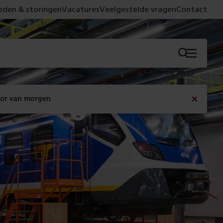
den & storingen
Vacatures
Veelgestelde vragen
Contact
Menu
oor van morgen
Bericht
sluiten
Met de campagne 'Voor 't spoor naar morgen' laten 
we zien wat er vandaag gebeurt en wat dat - 
figuurlijk gezien - morgen oplevert.
Lees meer