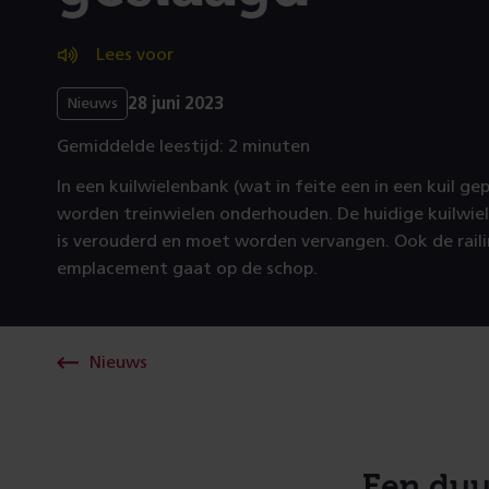
Lees voor
28 juni 2023
Nieuws
Gemiddelde leestijd: 2 minuten
In een kuilwielenbank (wat in feite een in een kuil ge
worden treinwielen onderhouden. De huidige kuilwie
is verouderd en moet worden vervangen. Ook de raili
emplacement gaat op de schop.
Nieuws
Een du