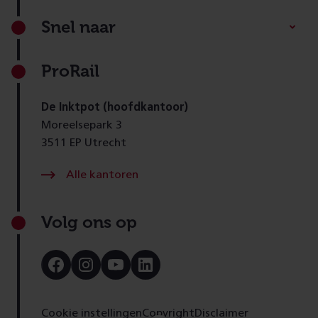
Footer
Snel naar
ProRail
De Inktpot (hoofdkantoor)
Moreelsepark 3
3511 EP Utrecht
Alle kantoren
Volg ons op
Bezoek
Bezoek
Bezoek
Bezoek
onze
onze
onze
onze
Facebook
Instagram
Youtube
LinkedIn
pagina
pagina
pagina
pagina
Cookie instellingen
Copyright
Disclaimer