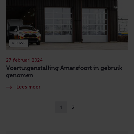
NIEUWS
27 februari 2024
Voertuigenstalling Amersfoort in gebruik
genomen
Naar
1
2
u
ga
een
bent
naar
andere
op
pagina