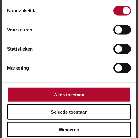
Toestemmingsselectie
NIEUWS
Noodzakelijk
22 juli 2024
Voorkeuren
Opsporingsteams paraat: mogelijk
oorlogsresten in de Amersfoortse grond
Statistieken
Marketing
Alles toestaan
Selectie toestaan
Weigeren