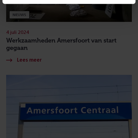
NIEUWS
4 juli 2024
Werkzaamheden Amersfoort van start
gegaan