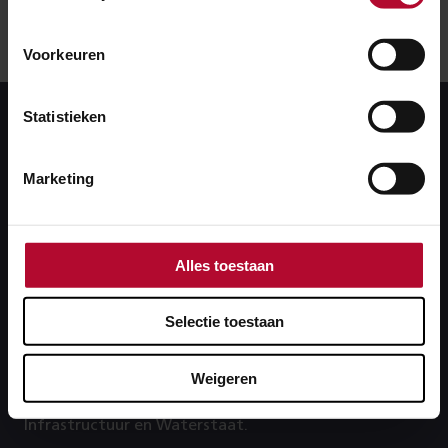
Voorkeuren
Statistieken
Marketing
Alles toestaan
MJPG
Selectie toestaan
ProRail verlaagt vanuit het Meerjarenprogramma
Geluidsanering (MJPG) het geluid langs het spoor. Dit
Weigeren
doen we in opdracht van het Ministerie van
Infrastructuur en Waterstaat.