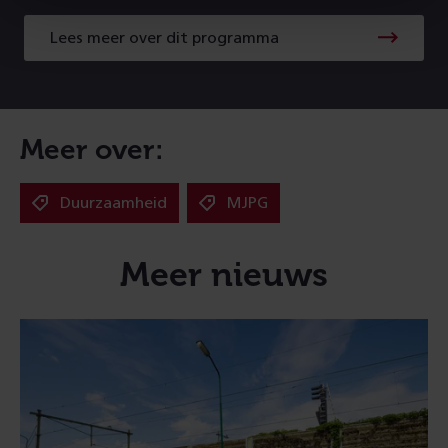
Lees meer over dit programma
Lees
meer
over
dit
programma
Meer over:
Duurzaamheid
MJPG
Meer nieuws