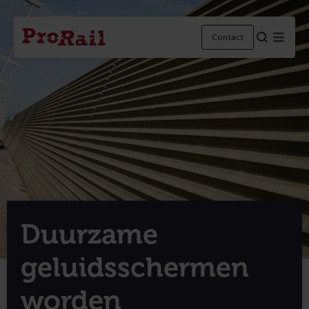
Navigatie
Homepage
Menu
Contact
ProRail
Duurzame
geluidsschermen
worden