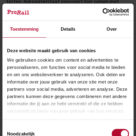
testen. Rijkswaterstaat innoveert hier samen met
andere overheden, kennisinstellingen en bedrijven.
Toestemming
Details
Over
Hoe verder?
Robbert Vroomen is technisch projectleider en werkt
Deze website maakt gebruik van cookies
hard aan de duurzaamheidsopgave van ProRail: “Dit
innovatiepartnerschap heeft zichtbaar gemaakt dat
We gebruiken cookies om content en advertenties te
personaliseren, om functies voor social media te bieden
er heel veel mogelijk is als opdrachtgever en
en om ons websiteverkeer te analyseren. Ook delen we
opdrachtnemer het gesprek aangaan over de kansen
informatie over jouw gebruik van onze site met onze
en de kaders. We hopen dat we veel hiervan de
partners voor social media, adverteren en analyse. Deze
komende jaren gaan terugzien in de geluidsschermen
partners kunnen deze gegevens combineren met andere
van ProRail en Rijkwaterstaat.”
informatie die jij aan ze hebt verstrekt of die ze hebben
verzameld op basis van jouw gebruik van hun services.
Toestemmingsselectie
Noodzakelijk