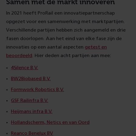
Samen met de markt innoveren
In 2021 heeft ProRail een innovatiepartnerschap
opgezet voor een samenwerking met marktpartijen.
Verschillende partijen hebben zich aangemeld en drie
fasen doorlopen. Aan het eind van elke fase zijn de
innovaties op een aantal aspecten
getest en
beoordeeld
. Hier deden acht partijen aan mee:
4Silence B.V.
BW2Biobased B.V.
Formwork Robotics B.V.
GSF Railinfra B.V.
Heijmans infra B.V.
Hollandscherm, Netics en van Oord
Reanco Benelux BV