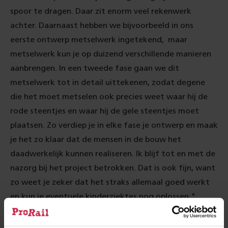
spoor te dragen. Daar zit enorm veel rekenwerk
achter. Daarnaast hebben we bijvoorbeeld in ons
eerste ontwerp metselwerk ingetekend, maar
metselwerk kun je op duizend verschillende manieren
aanbrengen. In een tweede fase gaan we dit
metselwerk tot in detail uittekenen, zodat degene
die het moet metselen ook precies weet waar hij de
rode steentjes en waar hij de gele steentjes moet
plaatsen. Zo verdiep je in elke fase je ontwerp en maak
je het zo klaar dat de mensen in de bouw het
daadwerkelijk kunnen realiseren. Ik blijf tot en met de
nazorg bij het project betrokken. Dat is ook fijn, want
zo weet je zeker dat het straks allemaal goed werkt
en kun je eventuele kinderziektes nog oplossen."