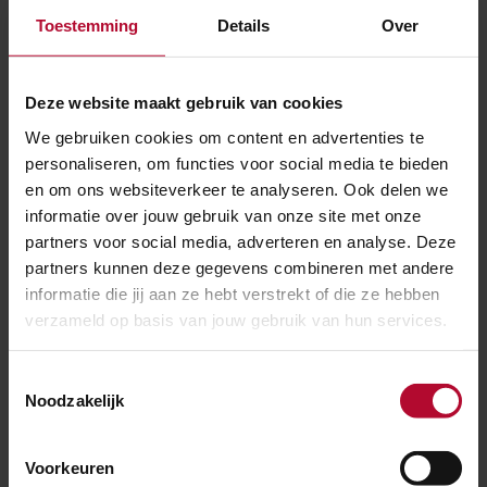
Waar gaan bezoekers/reizigers op
Toestemming
Details
Over
station Groningen straks heel blij
van worden als het af is, denkt u?
Deze website maakt gebruik van cookies
"Van de goede beschutting die er is als je moet
We gebruiken cookies om content en advertenties te
wachten op je trein of bus, maar ook van het gemak
personaliseren, om functies voor social media te bieden
waarmee je straks je weg kunt vinden op het station
en om ons websiteverkeer te analyseren. Ook delen we
en de voorzieningen die door de NS zijn toegevoegd.
informatie over jouw gebruik van onze site met onze
Er ontstaat straks een enorme verblijfsruimte rond
partners voor social media, adverteren en analyse. Deze
het station met het verdwijnen van het eerste spoor.
partners kunnen deze gegevens combineren met andere
informatie die jij aan ze hebt verstrekt of die ze hebben
We creëren hier een plein met bomen en groen, waar je
verzameld op basis van jouw gebruik van hun services.
in de zon kunt zitten en een hapje en een drankje kunt
krijgen. Hierdoor kan deze plek ook een
Toestemmingsselectie
ontmoetingsplaats worden voor de mensen in
Noodzakelijk
Groningen. Het station draait dus niet alleen om
reizen, het vervult een bredere functie dan dat. Deze
Voorkeuren
aanvulling gaan mensen straks wel waarderen,