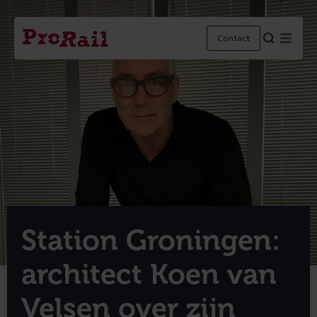
Navigatie
Homepage
Menu
Contact
ProRail
Station Groningen:
architect Koen van
Velsen over zijn