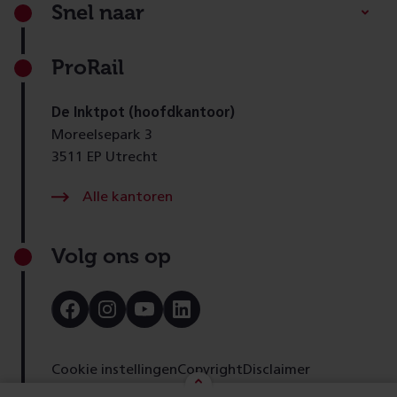
Footer
Snel naar
ProRail
De Inktpot (hoofdkantoor)
Moreelsepark 3
3511 EP Utrecht
Alle kantoren
Volg ons op
Bezoek
Bezoek
Bezoek
Bezoek
onze
onze
onze
onze
Facebook
Instagram
Youtube
LinkedIn
pagina
pagina
pagina
pagina
Cookie instellingen
Copyright
Disclaimer
Toegankelijkheid
Cookies
Privacy
Feedback