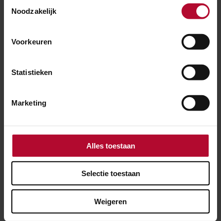
Toestemmingsselectie
Noodzakelijk
NIEUWS
11 december 2020
Voorkeuren
Online talkshow over Automatic Train
Operation
Statistieken
Marketing
Alles toestaan
Selectie toestaan
Weigeren