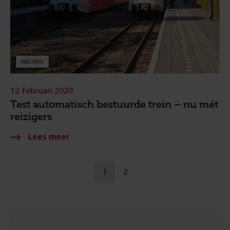
NIEUWS
12 februari 2020
Test automatisch bestuurde trein – nu mét
reizigers
Naar
1
2
u
ga
een
bent
naar
andere
op
pagina
pagina